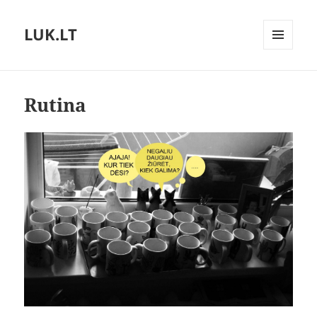
LUK.LT
MENIU
IR
VALDIKLIAI
Rutina