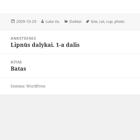
Paskelbta
Autorius
Kategorijos
Žymos
2009-10-29
Luka Va.
Daiktai
b/w
,
cat
,
cup
,
photo
Navigacija
ANKSTESNIS
tarp
Lipnūs dalykai. 1-a dalis
Ankstesnis
įrašų
įrašas:
KITAS
Batas
Paskesnis
įrašas:
Sistema: WordPress