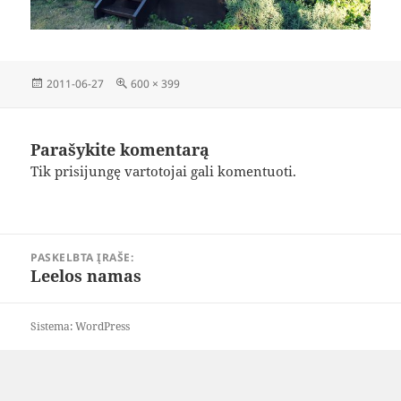
Paskelbta
Visas
2011-06-27
600 × 399
dydis
Parašykite komentarą
Tik
prisijungę
vartotojai gali komentuoti.
Navigacija
PASKELBTA ĮRAŠE:
tarp
Leelos namas
įrašų
Sistema: WordPress