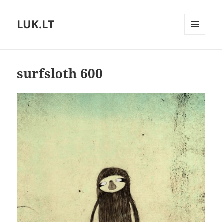
LUK.LT
MENIU
IR
VALDIKLIAI
surfsloth 600