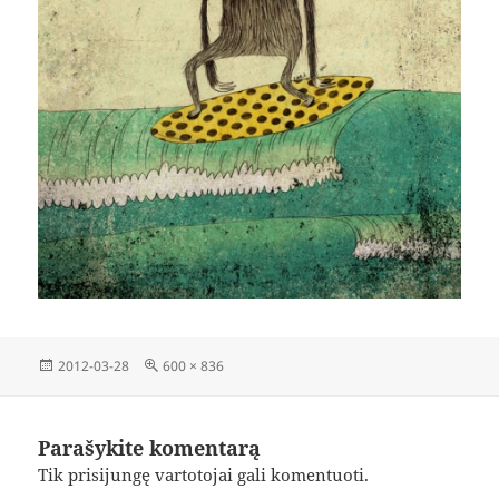
Paskelbta
Visas
2012-03-28
600 × 836
dydis
Parašykite komentarą
Tik
prisijungę
vartotojai gali komentuoti.