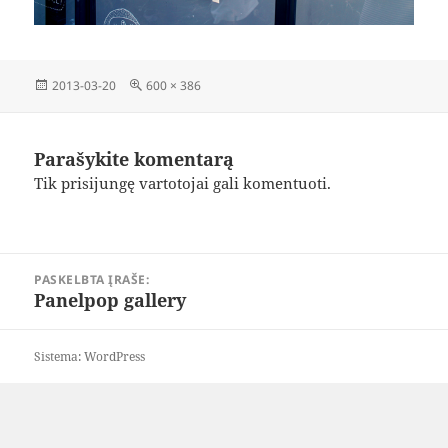
Paskelbta
Visas
2013-03-20
600 × 386
dydis
Parašykite komentarą
Tik
prisijungę
vartotojai gali komentuoti.
Navigacija
PASKELBTA ĮRAŠE:
tarp
Panelpop gallery
įrašų
Sistema: WordPress