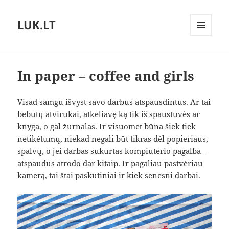
LUK.LT
MENU
AND
WIDGETS
In paper – coffee and girls
Visad samgu išvyst savo darbus atspausdintus. Ar tai
bebūtų atvirukai, atkeliavę ką tik iš spaustuvės ar
knyga, o gal žurnalas. Ir visuomet būna šiek tiek
netikėtumų, niekad negali būt tikras dėl popieriaus,
spalvų, o jei darbas sukurtas kompiuterio pagalba –
atspaudus atrodo dar kitaip. Ir pagaliau pastvėriau
kamerą, tai štai paskutiniai ir kiek senesni darbai.