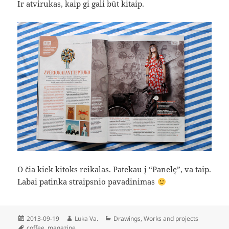
Ir atvirukas, kaip gi gali būt kitaip.
O čia kiek kitoks reikalas. Patekau į “Panelę”, va taip.
Labai patinka straipsnio pavadinimas
Posted
Author
Categories
2013-09-19
Luka Va.
Drawings
,
Works and projects
on
Tags
coffee
,
magazine